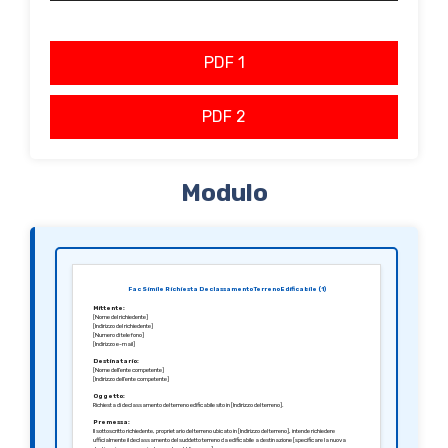
PDF 1
PDF 2
Modulo
Fac Simile Richiesta Declassamento Terreno Edificabile (1)
Mittente:
[Nome del richiedente]
[Indirizzo del richiedente]
[Numero di telefono]
[Indirizzo e-mail]
Destinatario:
[Nome dell’ente competente]
[Indirizzo dell’ente competente]
Oggetto:
Richiesta di declassamento del terreno edificabile sito in [Indirizzo del terreno].
Premessa:
Il sottoscritto richiedente, proprietario del terreno ubicato in [Indirizzo del terreno], intende richiedere
ufficialmente il declassamento del suddetto terreno da edificabile a destinazione [specificare la nuova