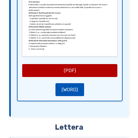
Premessa:
Il sottoscritto, in qualità di proprietario del terreno [specificare dettagli], desidera sottoporre alla Vostra
attenzione la richiesta di declassamento del terreno da area edificabile a [specificare la nuova
destinazione].
Articolo 1: Dettagli del terreno
Dettagli del terreno in oggetto:
– Superficie: [specificare area in mq].
– Categoria: [specificare].
– Codice catastale: [specificare particella e mappale].
Articolo 2: Motivazioni
Le motivazioni che giustificano questa richiesta includono:
1. [Motivo 1, es. cambio delle condizioni di utilizzo].
2. [Motivo 2, es. necessità di preservare l’area per usi futuri].
3. [Motivo 3, es. conformità con le politiche di sviluppo locale].
Articolo 3: Documentazione allegata
A supporto della presente richiesta, si allegano:
1. Documento d’identità.
2. Visura catastale.
3. Planimetria.
4. Documenti tecnici e immagini del terreno.
Articolo 4: Richiesta di confronto
Si evidenzia la disponibilità per un incontro finalizzato ad approfondire ulteriormente la questione.
Restando in attesa di un Vostro cortese riscontro, porgo distinti saluti.
Fatto a [Città], il [Data].
Per il richiedente,
(PDF)
[Firma]
[Nome del richiedente]
(WORD)
Lettera