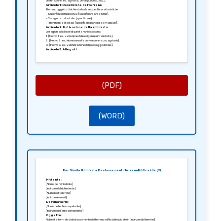
destinazione, es. agricola, verde pubblico, ecc.].
Articolo 1: Descrizione del terreno
Il terreno oggetto di richiesta ha le seguenti caratteristiche:
– Superficie complessiva: [specificare area in mq].
– Categoria catastale: [specificare].
– Riferimenti catastali: [specificare particella e mappale].
Articolo 2: Motivazione della richiesta
Le ragioni alla base di questa richiesta sono:
1. [Motivo 1, es. variazione delle esigenze urbanistiche].
2. [Motivo 2, es. interesse nella conversione a uso agricolo].
3. [Motivo 3, es. valorizzazione del paesaggio locale].
Articolo 3: Allegati
Alla presente richiesta si allegano:
1. Copia del documento d’identità del richiedente.
2. Copia della visura catastale.
3. Planimetria del terreno.
4. Documentazione tecnica e fotografica del sito.
Articolo 4: Richiesta di incontro
Si richiede, qualora fosse necessario, un incontro con i rappresentanti dell’ente competente per discutere
(PDF)
ulteriormente la suddetta richiesta.
In attesa di un’eventuale comunicazione, porgo cordiali saluti.
Fatto a [Città], il [Data].
Per il richiedente,
[Firma]
[Nome del richiedente]
(WORD)
Fac Simile Richiesta Declassamento Terreno Edificabile (2)
Mittente:
[Nome del richiedente]
[Indirizzo del richiedente]
[Numero di telefono]
[Indirizzo e-mail]
Destinatario:
[Nome dell’ente competente]
[Indirizzo dell’ente competente]
Oggetto:
Richiesta formale di declassamento del terreno edificabile ubicato in [Indirizzo del terreno].