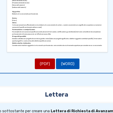
[Nome del destinatario]
[Posizione del destinatario]
[Nome dell’azienda]
[Indirizzo dell’azienda]
Oggetto:
Richiesta di avanzamento professionale.
Data:
[Data]
Intro:
Scrivo per presentare ufficialmente la mia richiesta di avanzamento di carriera, avendo accumulato una significativa esperienza e numerosi
successi in [specificare il proprio settore o ruolo].
Formazione e competenze:
Ho completato con successo [specificare eventuali corsi di formazione, certificazioni o gradi ottenuti] che hanno arricchito le mie competenze
professionali e mi hanno preparato ad affrontare nuove sfide.
Progetti gestiti:
Desidero sottolineare i progetti chiave che ho gestito, inclusi [elencare progetti significativi, obiettivi raggiunti e contributi specifici]. Il mio ruolo in
questi progetti ha avuto un impatto diretto [specificare come].
Motivo della richiesta:
Considerando i risultati raggiunti e la mia crescita professionale, sono convinto che sia il momento opportuno per considerare un avanzamento
nella mia carriera, verso [specificare la nuova posizione desiderata].
Impegno futuro:
Sono molto motivato a continuare a crescere all’interno dell’azienda e a contribuire significativamente alla nostra missione. Un avanzamento
di carriera mi permetterebbe di impegnarmi ulteriormente nello sviluppo di [specificare ambiti di interesse o progetti futuri].
Resto a disposizione per un incontro, durante il quale potremmo approfondire questa richiesta e discutere le mie prospettive future nell’azienda.
In attesa di un vostro gentile riscontro, vi saluto cordialmente.
Distinti saluti,
(PDF)
(WORD)
[Firma]
[Nome del richiedente]
Lettera
lo sottostante per creare una
Lettera di Richiesta di Avanzam