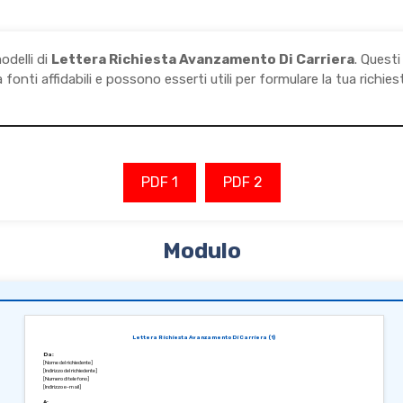
odelli di
Lettera Richiesta Avanzamento Di Carriera
. Quest
 fonti affidabili e possono esserti utili per formulare la tua richies
PDF 1
PDF 2
Modulo
Lettera Richiesta Avanzamento Di Carriera (1)
Da:
[Nome del richiedente]
[Indirizzo del richiedente]
[Numero di telefono]
[Indirizzo e-mail]
A: