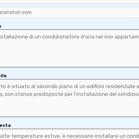
a
ile
iesta