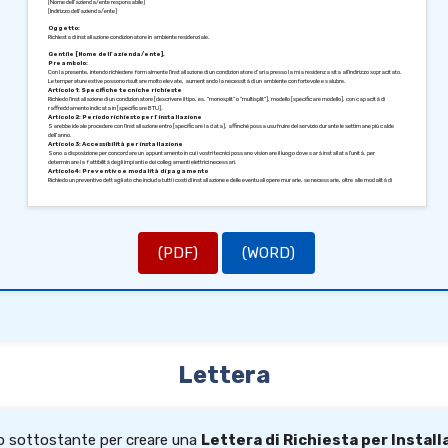
[Nome dell’azienda/ente responsabile]
[Indirizzo dell’azienda/ente]
Oggetto:
Richiesta di installazione condizionatore in ambiente residenziale.
Gentile [Nome dell’azienda/ente],
Preambolo:
Con la presente, intendo richiedere formalmente l’installazione di un condizionatore d’aria presso la mia residenza sita all’indirizzo sopracitato.
Le temperature estive possono risultare molto elevate, aumentando la necessità di un ambiente confortevole e salubre.
Articolo 1: Specifiche tecniche richieste
Richiedo l’installazione di un condizionatore [descrivere il tipo, es. “monosplit” o “multisplit”], modello [specificare modello], con capacità di
raffreddamento indicata in [specificare BTU].
Articolo 2: Periodo richiesto per l’installazione
Sarebbe ideale procedere con l’installazione entro [specificare la data], affinché possa usufruire del servizio durante le settimane più calde
dell’anno.
Articolo 3: Accessibilità per installazione
Sono a disposizione per concordare un appuntamento in cui i vostri tecnici possano visionare il luogo dove sarà installata l’unità, per
determinare la fattibilità degli impianti e dei collegamenti elettrici necessari.
Articolo 4: Preventivo e modalità di pagamento
Richiedo un preventivo dettagliato che includa tutti i costi di installazione e delle eventuali opere murarie, se necessarie, oltre alle modalità di
pagamento accettabili.
Articolo 5: Informazioni sulla garanzia
Gradirei avere informazioni relative alla garanzia offerta sui materiali e sul servizio di installazione, e se l’azienda fornisce assistenza post-
installazione.
Conclusione:
Aspetto un vostro riscontro al riguardo, e sono disponibile per qualsiasi chiarimento necessario mediante i miei contatti. Vi ringrazio
anticipatamente per l’attenzione e la disponibilità.
(PDF)
(WORD)
Cordiali saluti,
[Nome del richiedente]
[Firma]
Lettera
lo sottostante per creare una
Lettera di Richiesta per Instal