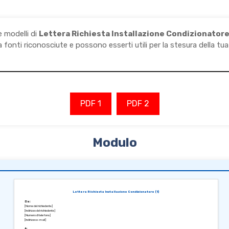
e modelli di
Lettera Richiesta Installazione Condizionator
a fonti riconosciute e possono esserti utili per la stesura della tua 
PDF 1
PDF 2
Modulo
Lettera Richiesta Installazione Condizionatore (1)
Da:
[Nome del richiedente]
[Indirizzo del richiedente]
[Numero di telefono]
[Indirizzo e-mail]
A: