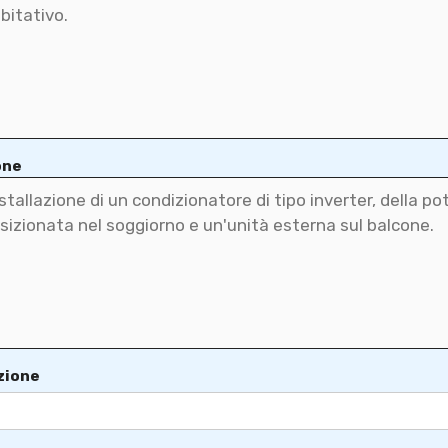
one
azione