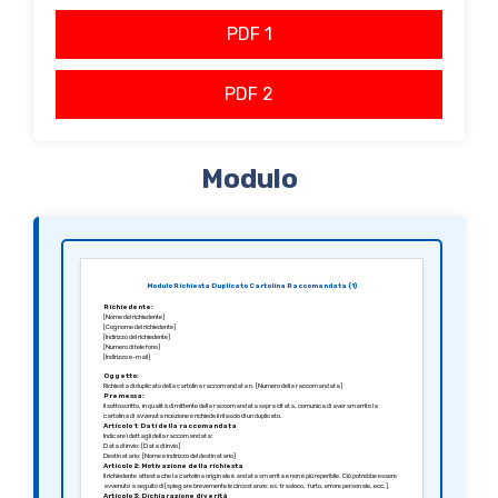
PDF 1
PDF 2
Modulo
Modulo Richiesta Duplicato Cartolina Raccomandata (1)
Richiedente:
[Nome del richiedente]
[Cognome del richiedente]
[Indirizzo del richiedente]
[Numero di telefono]
[Indirizzo e-mail]
Oggetto:
Richiesta di duplicato della cartolina raccomandata n. [Numero della raccomandata]
Premessa:
Il sottoscritto, in qualità di mittente della raccomandata sopra citata, comunica di aver smarrito la
cartolina di avvenuta ricezione e richiede il rilascio di un duplicato.
Articolo 1: Dati della raccomandata
Indicare i dettagli della raccomandata:
Data di invio: [Data di invio]
Destinatario: [Nome e indirizzo del destinatario]
Articolo 2: Motivazione della richiesta
Il richiedente attesta che la cartolina originale è andata smarrita e non è più reperibile. Ciò potrebbe essere
avvenuto a seguito di [spiegare brevemente le circostanze: es. trasloco, furto, errore personale, ecc.].
Articolo 3: Dichiarazione di verità