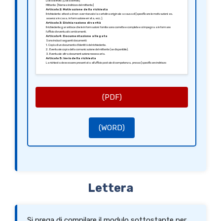
Data di invio: [Data di invio]
Mittente: [Nome e indirizzo del mittente]
Articolo 2: Motivazione della richiesta
Il richiedente attesta di non aver ricevuto la cartolina originale a causa di [specificare le motivazioni: es.
assenza in casa, informazione errata, ecc.].
Articolo 3: Dichiarazione di verità
Il richiedente garantisce che le informazioni fornite sono corrette e complete e si impegna a informare
l’ufficio di eventuali cambiamenti.
Articolo 4: Documentazione allegata
Sono inclusi i seguenti documenti:
1. Copia di un documento d’identità del richiedente.
2. Eventuale copia della comunicazione del mittente (se disponibile).
3. Eventuale altra documentazione necessaria.
Articolo 5: Invio della richiesta
La richiesta deve essere presentata all’ufficio postale di competenza, presso [specificare indirizzo
dell’ufficio]. Il richiedente è a disposizione per ulteriori informazioni, se necessarie.
Fatto a [Città], il [Data].
Firma del richiedente,
[Firma]
[Nome del richiedente]
(PDF)
(WORD)
Lettera
Si prega di compilare il modulo sottostante per