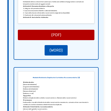
Il richiedente dichiara che le informazioni sopra fornite sono veritiere e impegnandosi a comunicare
tempestivamente eventuali aggiornamenti.
Articolo 4: Documentazione allegata
Si allegano alla presente richiesta:
1. Copia di un documento d’identità valido del richiedente.
2. Copia della ricevuta di invio della raccomandata originale (se disponibile).
3. Eventuale altra documentazione pertinente.
Articolo 5: Invio della richiesta
La richiesta di duplicato deve essere inviata all’ufficio competente presso [specificare indirizzo dell’ufficio]. In
caso di necessità, il richiedente è disponibile a fornire ulteriori informazioni o chiarimenti.
Fatto a [Città], il [Data].
Firma del richiedente,
[Firma]
[Nome del richiedente]
(PDF)
(WORD)
Modulo Richiesta Duplicato Cartolina Raccomandata (2)
Richiedente:
[Nome del richiedente]
[Cognome del richiedente]
[Indirizzo del richiedente]
[Numero di telefono]
[Indirizzo e-mail]
Oggetto:
Richiesta di duplicato della cartolina raccomandata n. [Numero della raccomandata]
Premessa:
Il sottoscritto, in qualità di destinatario della raccomandata menzionata, comunica di non aver ricevuto la
cartolina di avvenuta ricezione e chiede il rilascio di un duplicato.
Articolo 1: Dati della raccomandata
Indicare i dettagli della raccomandata: